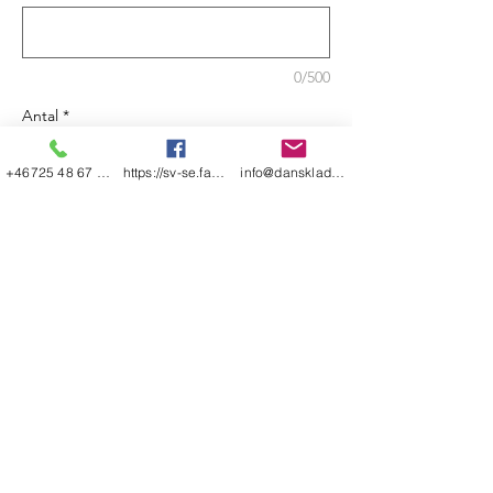
0/500
Antal
*
+46725 48 67 48
https://sv-se.facebook.com/danskladerfre
info@dansklader-freestyle.se
Slutsåld
Meddela mig när varan finns i lager
Shop Allt
Leverans & Retur
Om oss
Store Policy