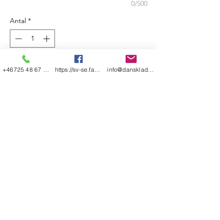
0/500
Antal
*
Add to Cart
+46725 48 67 48
https://sv-se.facebook.com/danskladerfre
info@dansklader-freestyle.se
Leverans 14 arbetsdagar
Ange höft, midja mått vid beställning
Shop Allt
Leverans & Retur
Om oss
Store Policy
Kontakt
GDPR