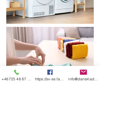
+46725 48 67 48
https://sv-se.facebook.com/danskladerfre
info@dansklader-freestyle.se
Shop Allt
Leverans & Retur
Om oss
Store Policy
Kontakt
GDPR