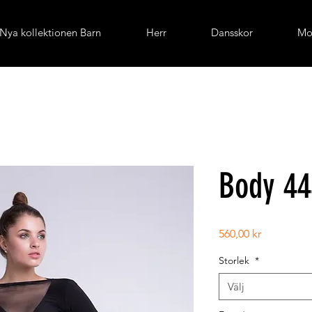
Nya kollektionen Barn
Herr
Dansskor
Mo
Body 44
Pris
560,00 kr
Storlek
*
Välj