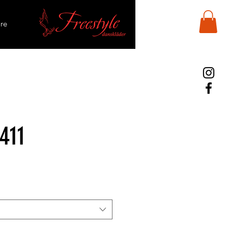
re
411