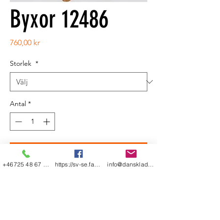
Byxor 12486
Pris
760,00 kr
Storlek
*
Antal
*
Add to Cart
+46725 48 67 48
https://sv-se.facebook.com/danskladerfre
info@dansklader-freestyle.se
Shop Allt
Leverans & Retur