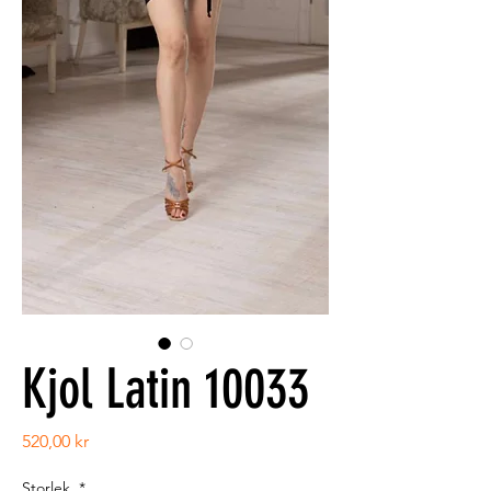
Kjol Latin 10033
Pris
520,00 kr
Storlek
*