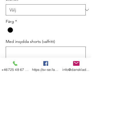
Färg
*
Med insydda shorts (valfritt)
0/500
+46725 48 67 48
https://sv-se.facebook.com/danskladerfre
info@dansklader-freestyle.se
Antal
*
Add to Cart