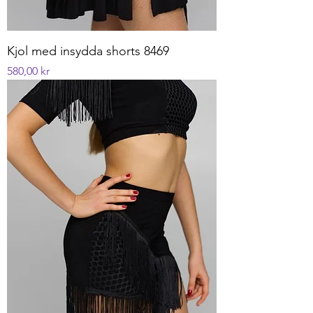
Kjol med insydda shorts 8469
Pris
580,00 kr