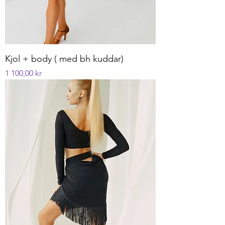
Kjol + body ( med bh kuddar)
Pris
1 100,00 kr