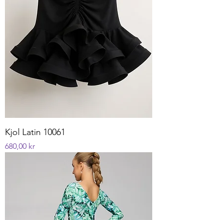
Kjol Latin 10061
Pris
680,00 kr