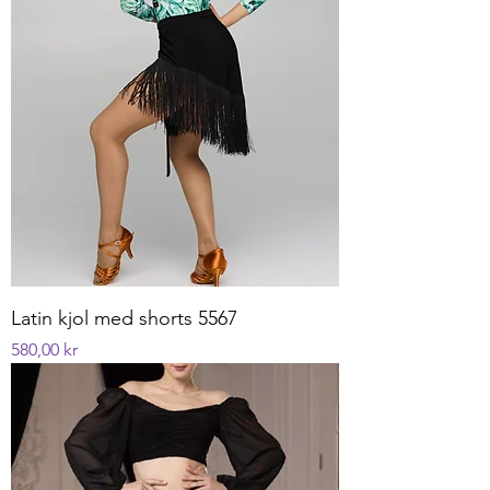
Latin kjol med shorts 5567
Pris
580,00 kr