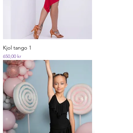
Kjol tango 1
Pris
650,00 kr