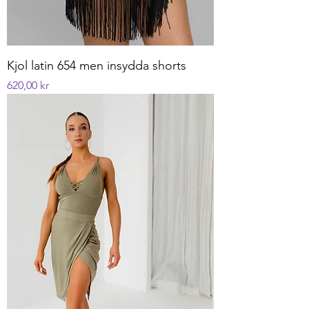
Kjol latin 654 men insydda shorts
Pris
620,00 kr